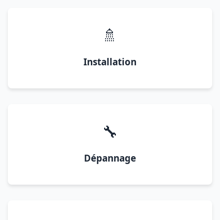
🚿
Installation
🔧
Dépannage