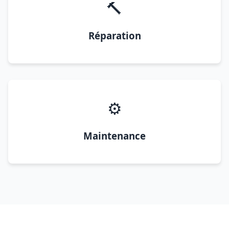
🔨
Réparation
⚙️
Maintenance