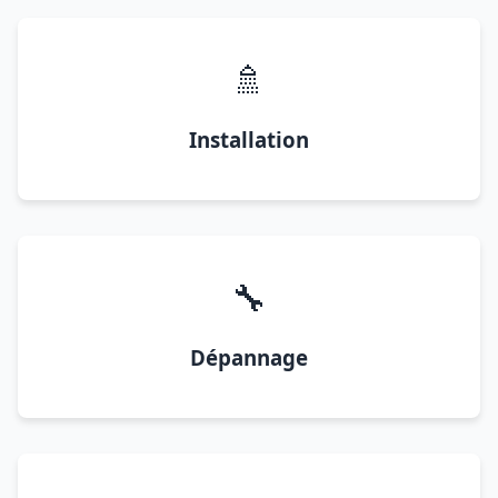
🚿
Installation
🔧
Dépannage