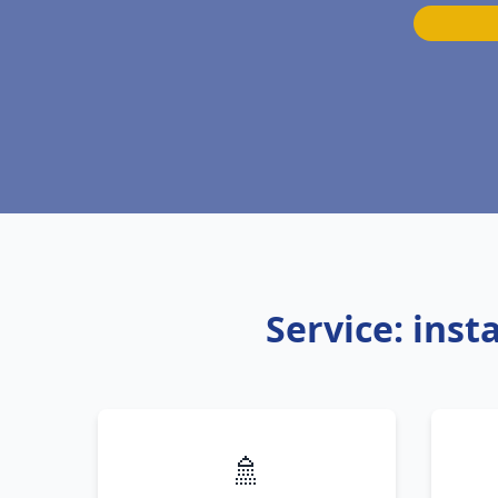
Service: ins
🚿