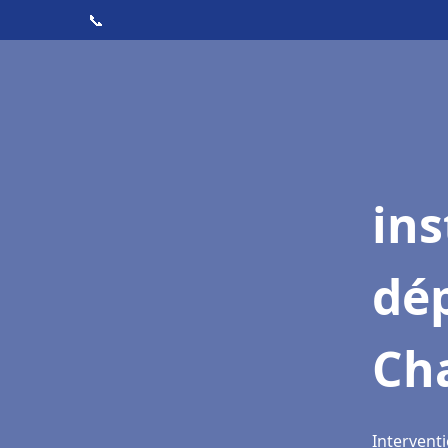
📞
ins
dé
Ch
Intervent