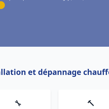
tallation et dépannage chauf
🔧
🔨