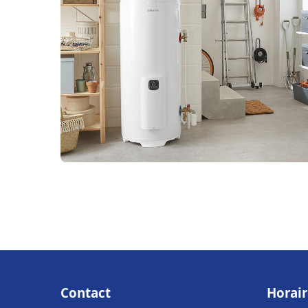
Contact
Horair