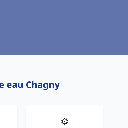
fe eau Chagny
⚙️