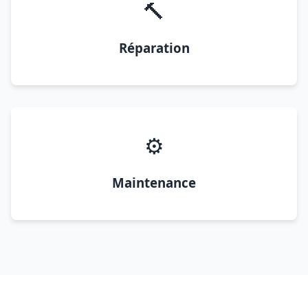
🔨
Réparation
⚙️
Maintenance