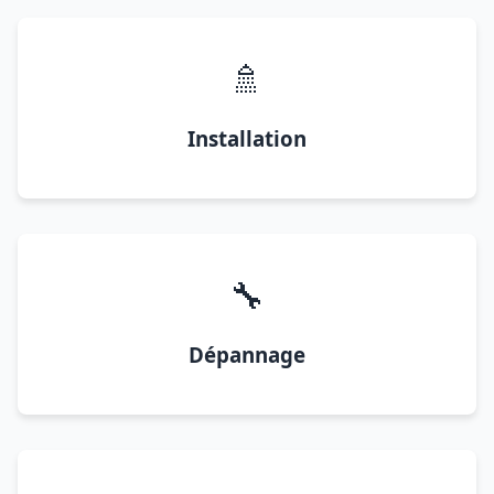
🚿
Installation
🔧
Dépannage