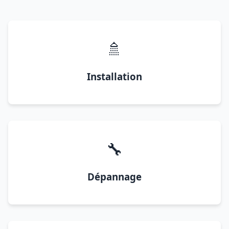
🚿
Installation
🔧
Dépannage