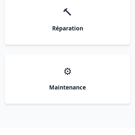
🔨
Réparation
⚙️
Maintenance