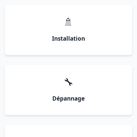
🚿
Installation
🔧
Dépannage