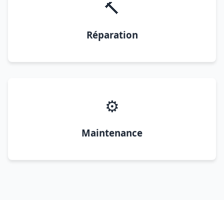
🔨
Réparation
⚙️
Maintenance