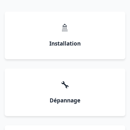
🚿
Installation
🔧
Dépannage