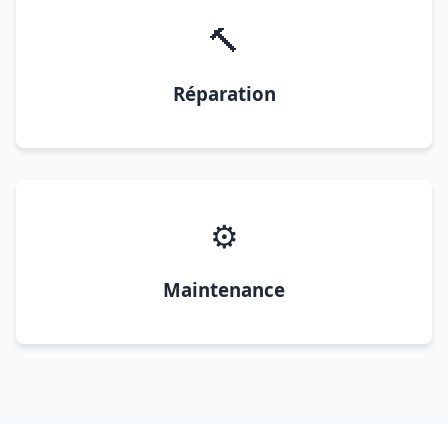
🔨
Réparation
⚙️
Maintenance