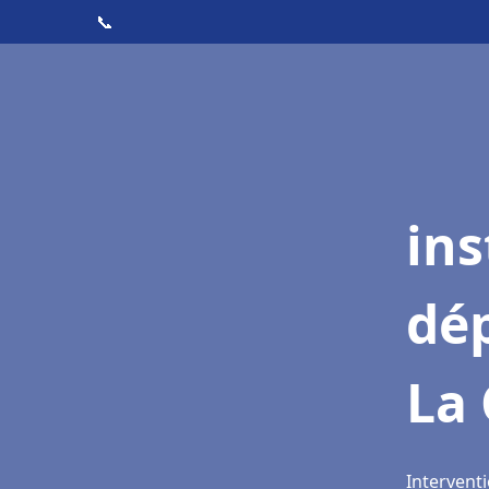
📞
ins
dé
La 
Interventi