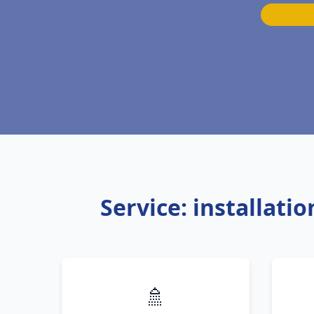
Service: installati
🚿