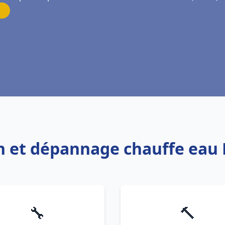
on et dépannage chauffe eau 
🔧
🔨