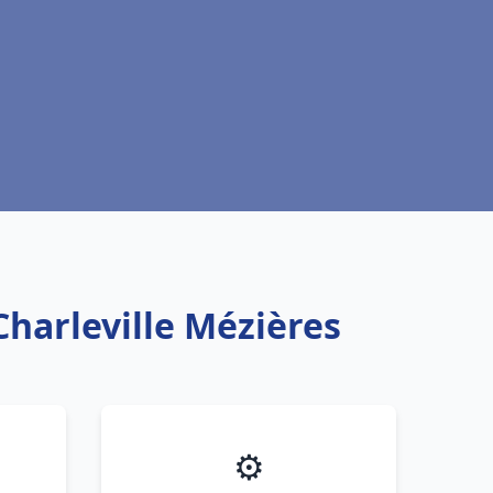
Charleville Mézières
⚙️