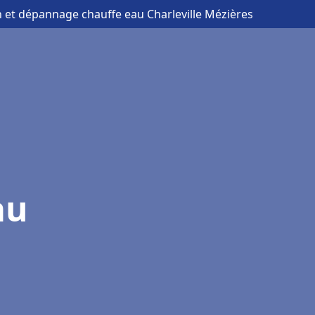
on et dépannage chauffe eau Charleville Mézières
au