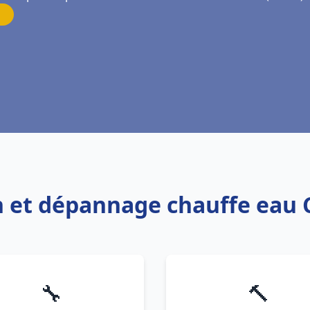
on et dépannage chauffe eau 
🔧
🔨