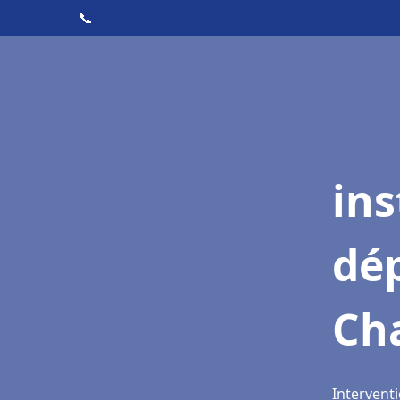
📞
ins
dé
Cha
Interventi