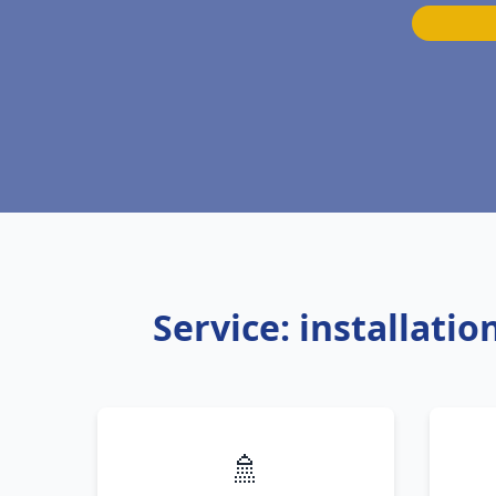
Service: installati
🚿