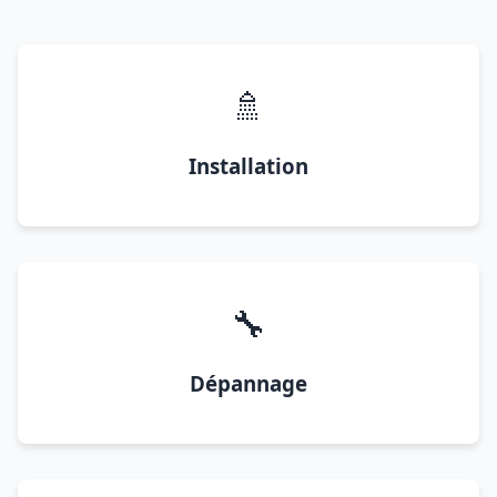
🚿
Installation
🔧
Dépannage