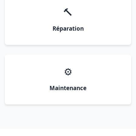
🔨
Réparation
⚙️
Maintenance