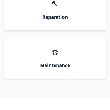
🔨
Réparation
⚙️
Maintenance