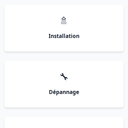
🚿
Installation
🔧
Dépannage