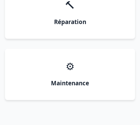
🔨
Réparation
⚙️
Maintenance