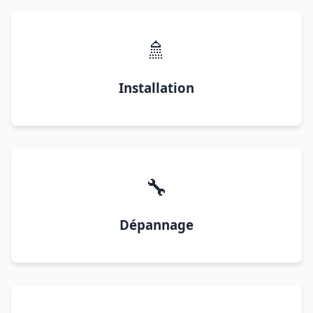
🚿
Installation
🔧
Dépannage