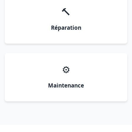
🔨
Réparation
⚙️
Maintenance