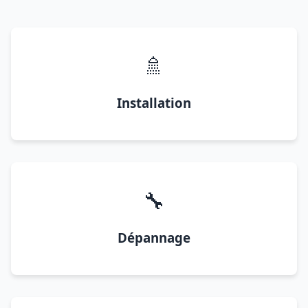
🚿
Installation
🔧
Dépannage