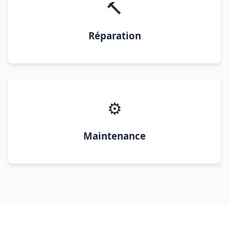
🔨
Réparation
⚙️
Maintenance