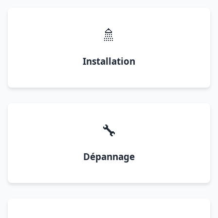
🚿
Installation
🔧
Dépannage