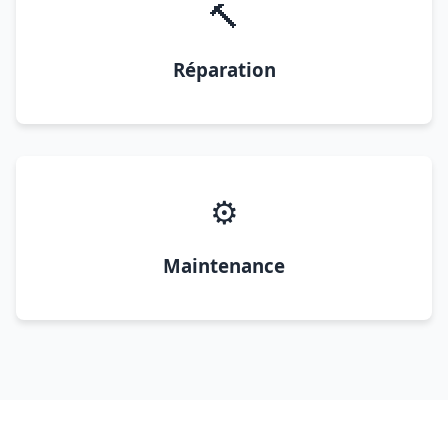
🔨
Réparation
⚙️
Maintenance