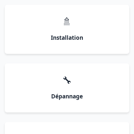
🚿
Installation
🔧
Dépannage