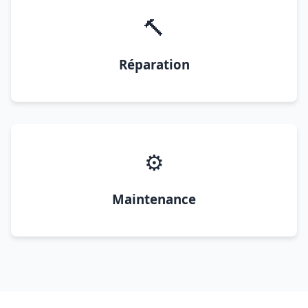
🔨
Réparation
⚙️
Maintenance