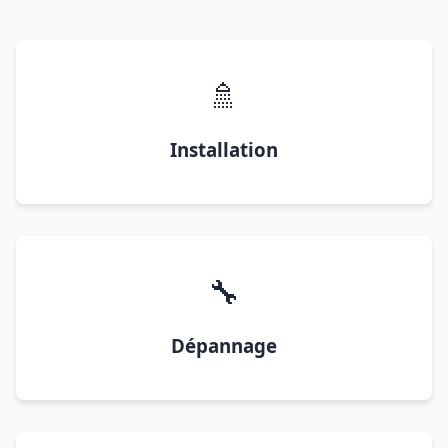
🚿
Installation
🔧
Dépannage