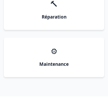
🔨
Réparation
⚙️
Maintenance