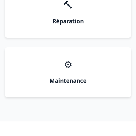
🔨
Réparation
⚙️
Maintenance