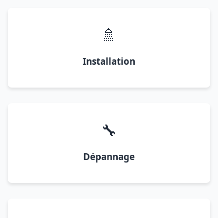
🚿
Installation
🔧
Dépannage