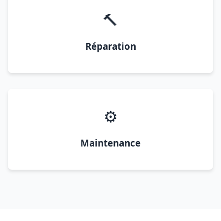
🔨
Réparation
⚙️
Maintenance