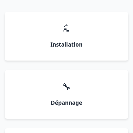
🚿
Installation
🔧
Dépannage