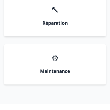
🔨
Réparation
⚙️
Maintenance