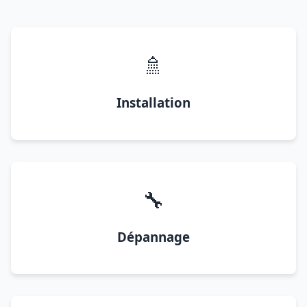
🚿
Installation
🔧
Dépannage