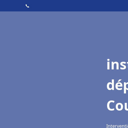
📞
ins
dé
Co
Intervent