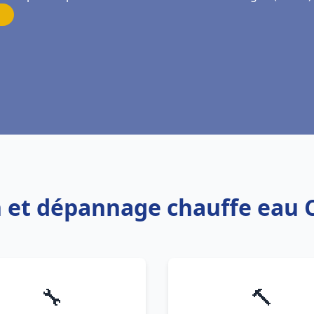
ion et dépannage chauffe eau
🔧
🔨