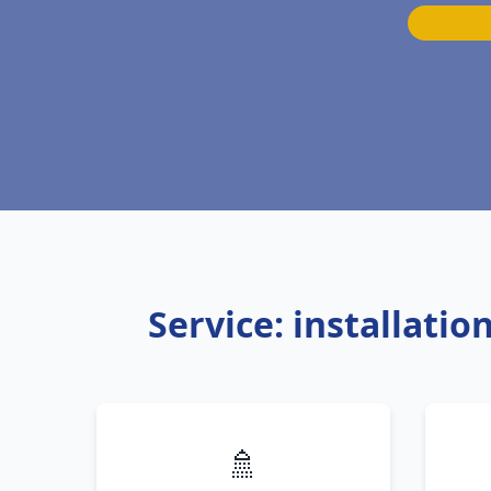
Service: installat
🚿