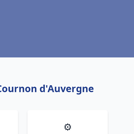
 Cournon d'Auvergne
⚙️