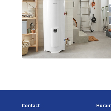
Contact
Horair