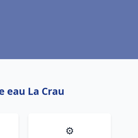
fe eau La Crau
⚙️