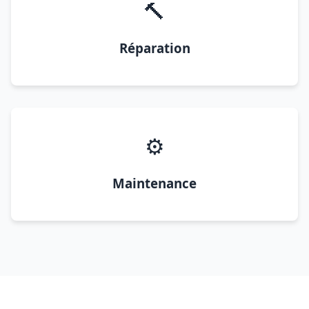
🔨
Réparation
⚙️
Maintenance