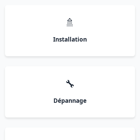
🚿
Installation
🔧
Dépannage