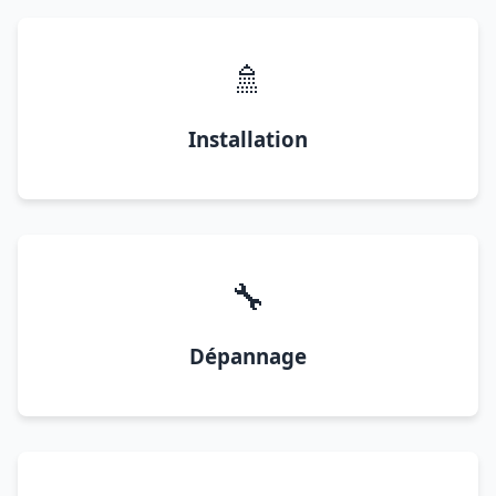
🚿
Installation
🔧
Dépannage