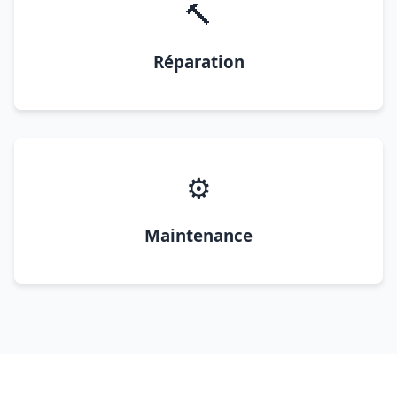
🔨
Réparation
⚙️
Maintenance