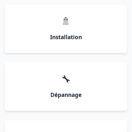
🚿
Installation
🔧
Dépannage