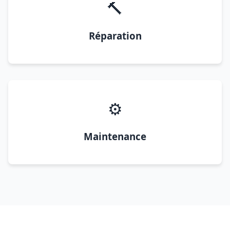
🔨
Réparation
⚙️
Maintenance