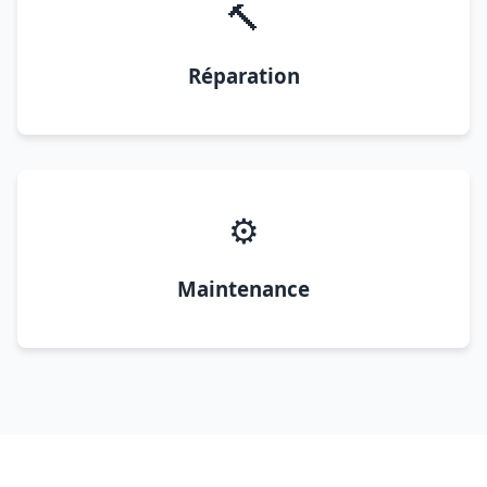
🔨
Réparation
⚙️
Maintenance