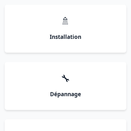
🚿
Installation
🔧
Dépannage