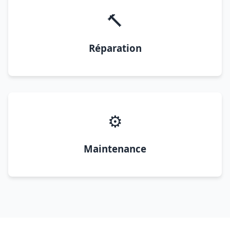
🔨
Réparation
⚙️
Maintenance