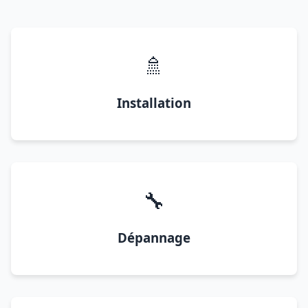
🚿
Installation
🔧
Dépannage