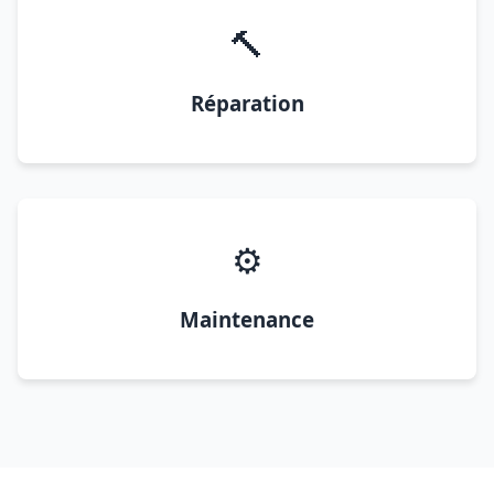
🔨
Réparation
⚙️
Maintenance