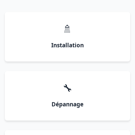
🚿
Installation
🔧
Dépannage