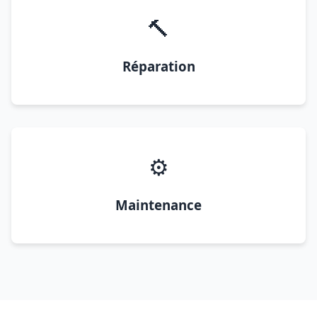
🔨
Réparation
⚙️
Maintenance