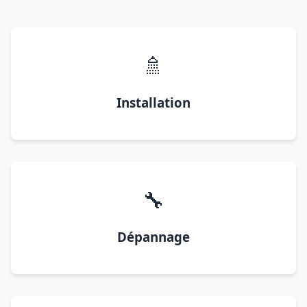
🚿
Installation
🔧
Dépannage