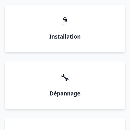
🚿
Installation
🔧
Dépannage