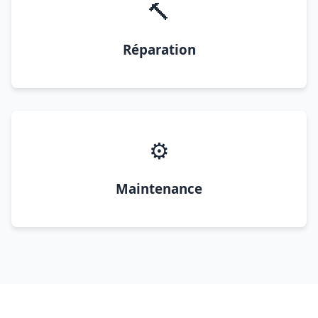
🔨
Réparation
⚙️
Maintenance