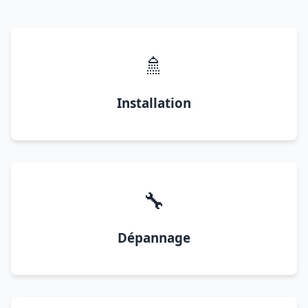
🚿
Installation
🔧
Dépannage