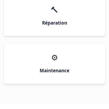
🔨
Réparation
⚙️
Maintenance