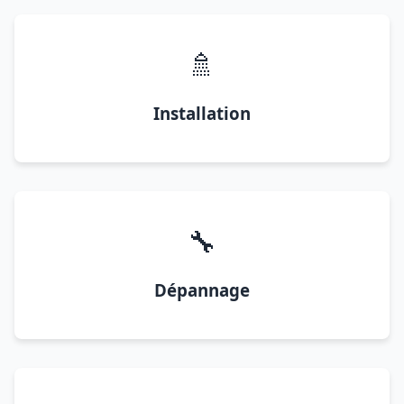
🚿
Installation
🔧
Dépannage