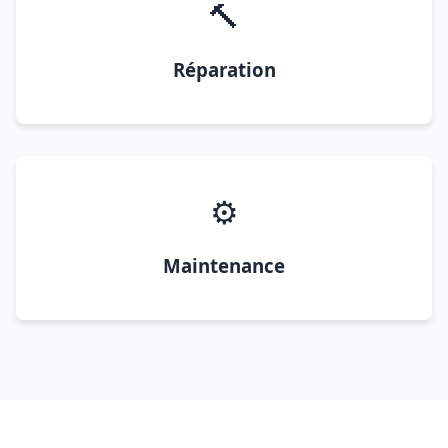
🔨
Réparation
⚙️
Maintenance