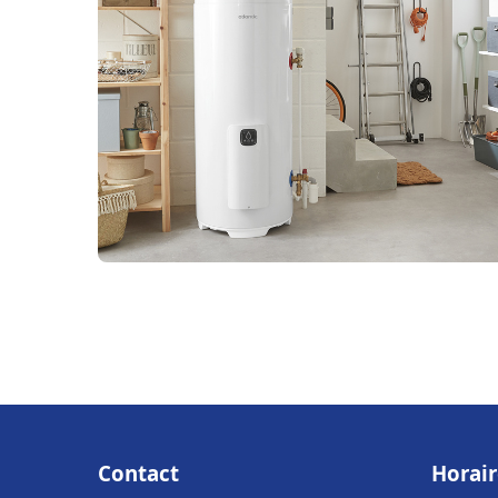
Contact
Horair