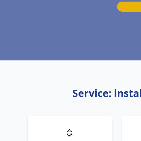
Service: inst
🚿