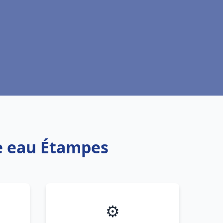
fe eau Étampes
⚙️