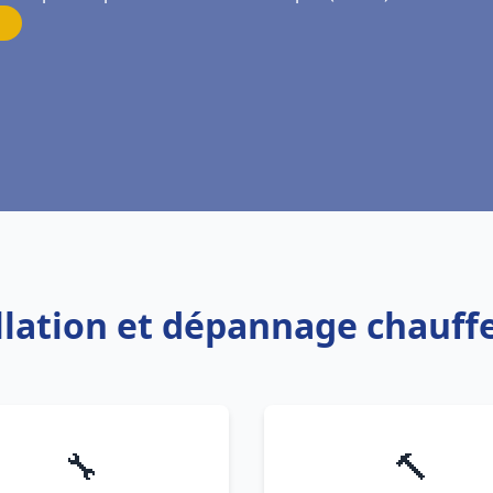
allation et dépannage chauf
🔧
🔨