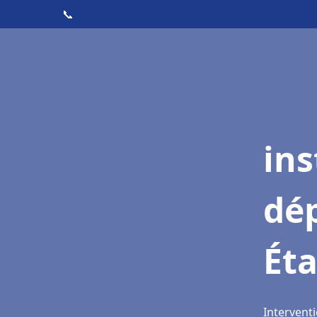
📞
ins
dé
Ét
Intervent