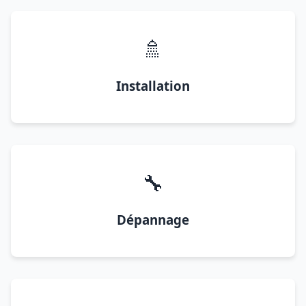
🚿
Installation
🔧
Dépannage