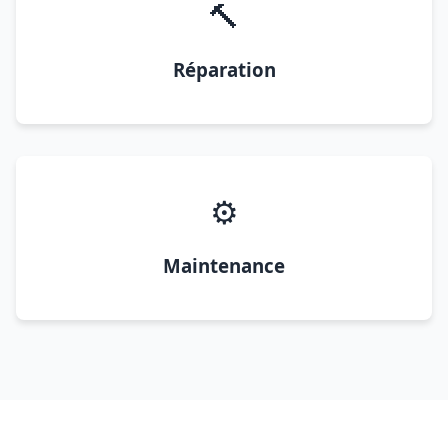
🔨
Réparation
⚙️
Maintenance