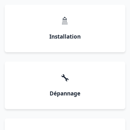
🚿
Installation
🔧
Dépannage