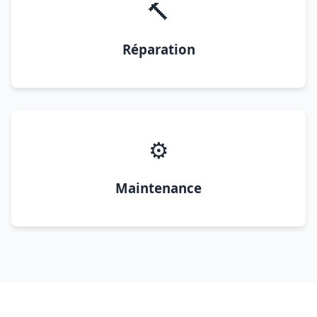
🔨
Réparation
⚙️
Maintenance