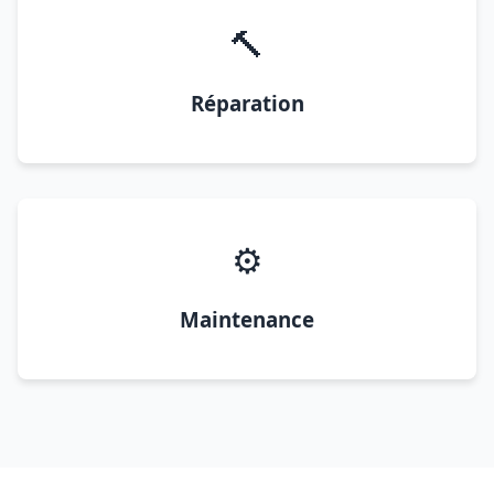
🔨
Réparation
⚙️
Maintenance