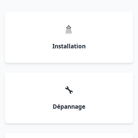
🚿
Installation
🔧
Dépannage