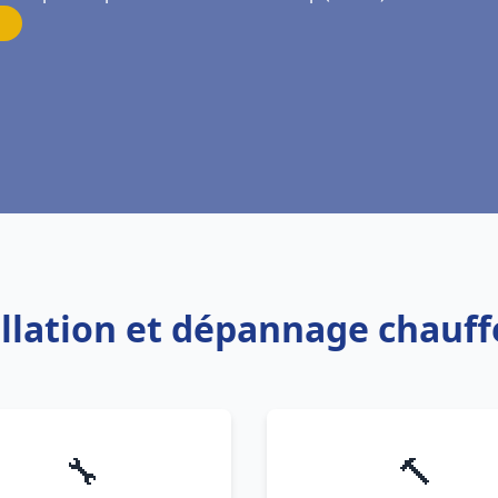
tallation et dépannage chauf
🔧
🔨