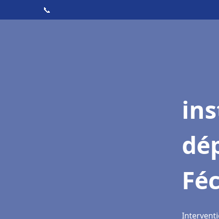
📞
ins
dé
Fé
Intervent