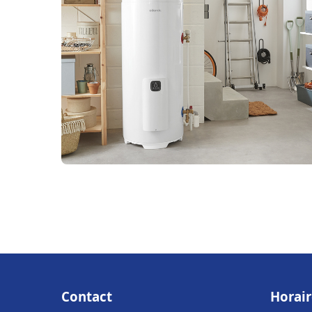
Contact
Horair