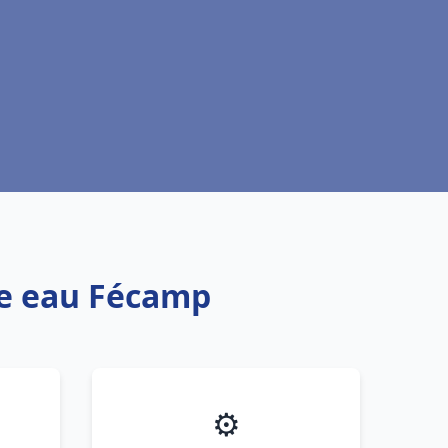
fe eau Fécamp
⚙️