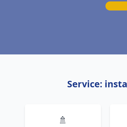
Service: ins
🚿