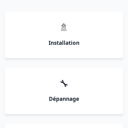
🚿
Installation
🔧
Dépannage