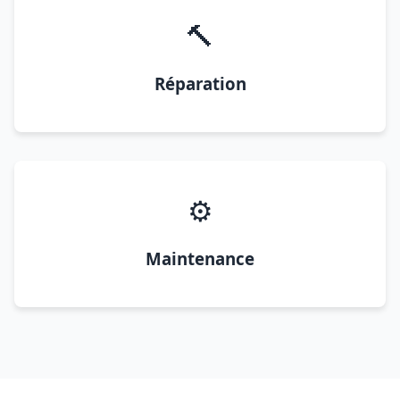
🔨
Réparation
⚙️
Maintenance