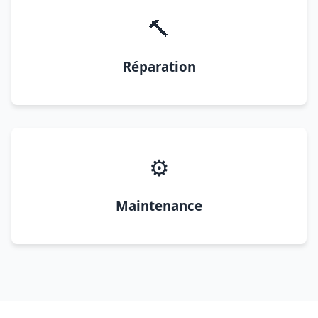
🔨
Réparation
⚙️
Maintenance