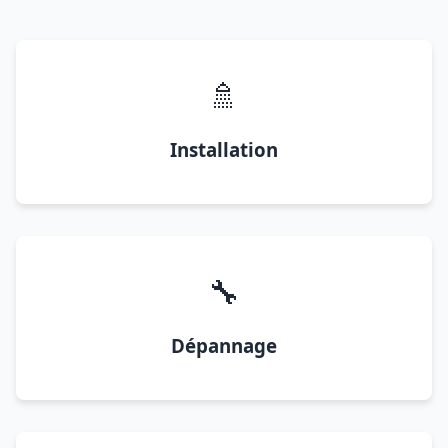
🚿
Installation
🔧
Dépannage