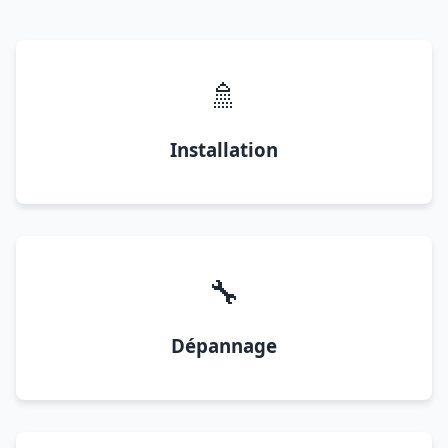
🚿
Installation
🔧
Dépannage