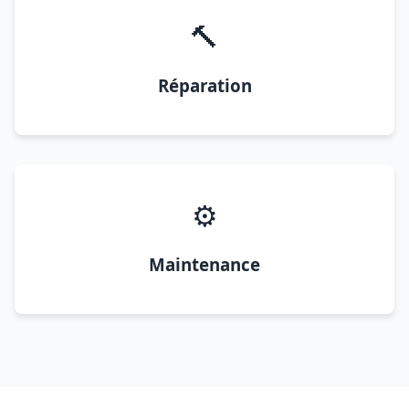
🔨
Réparation
⚙️
Maintenance