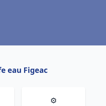
fe eau Figeac
⚙️