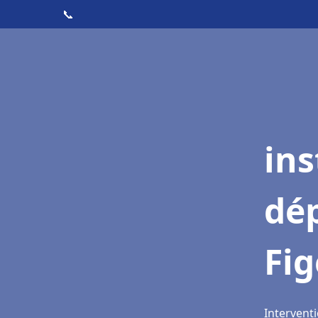
📞
ins
dé
Fi
Interventi