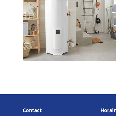
Contact
Horair