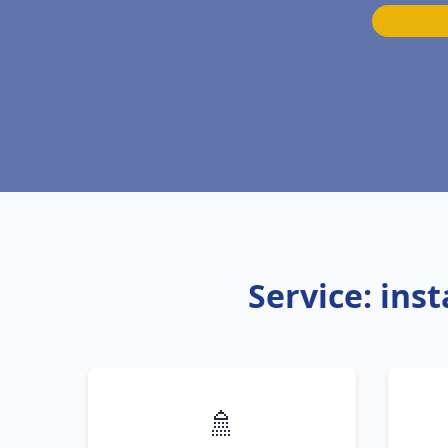
Service: ins
🚿