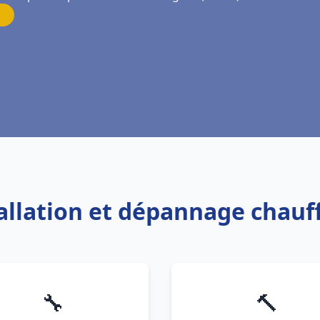
tallation et dépannage chauf
🔧
🔨