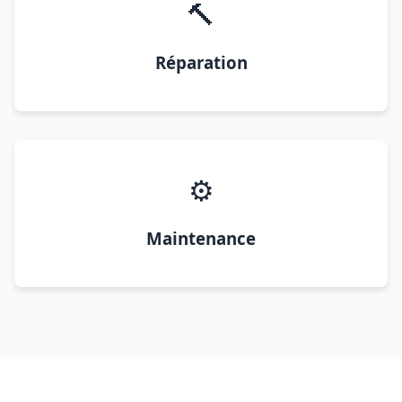
🔨
Réparation
⚙️
Maintenance