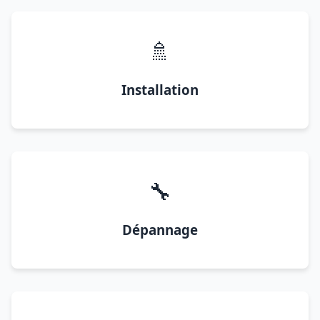
🚿
Installation
🔧
Dépannage