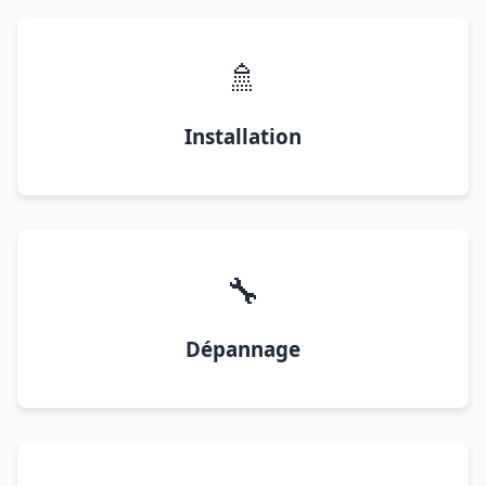
🚿
Installation
🔧
Dépannage