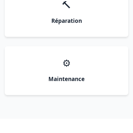
🔨
Réparation
⚙️
Maintenance