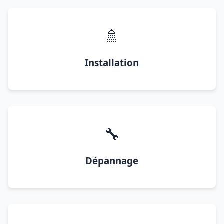
🚿
Installation
🔧
Dépannage