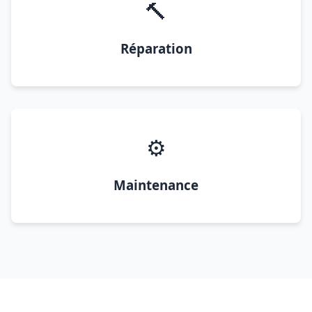
🔨
Réparation
⚙️
Maintenance