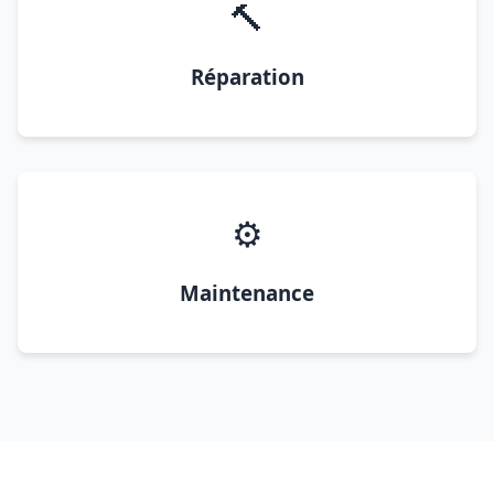
🔨
Réparation
⚙️
Maintenance