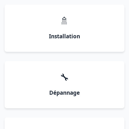
🚿
Installation
🔧
Dépannage