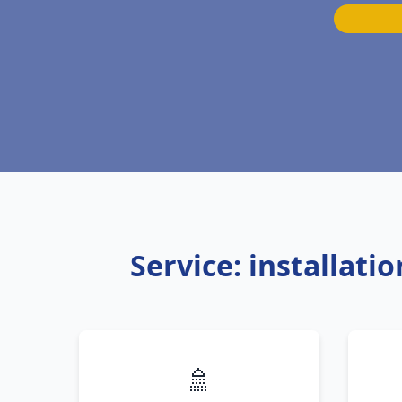
Service: installat
🚿