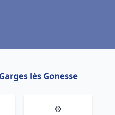
 Garges lès Gonesse
⚙️