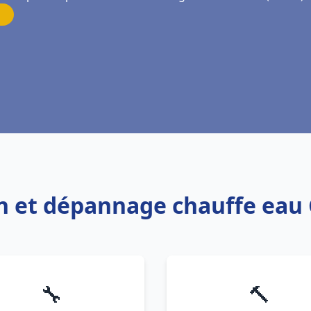
ion et dépannage chauffe eau
🔧
🔨