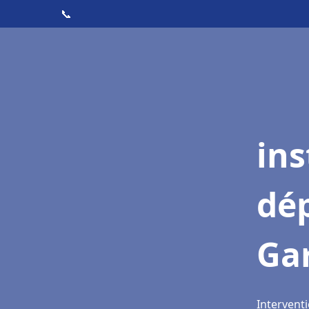
📞
ins
dé
Ga
Intervent