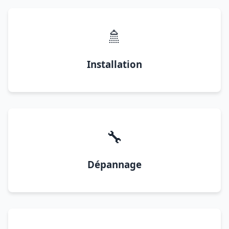
🚿
Installation
🔧
Dépannage