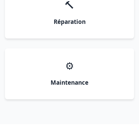
🔨
Réparation
⚙️
Maintenance