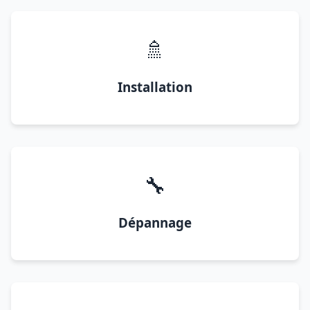
🚿
Installation
🔧
Dépannage