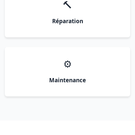
🔨
Réparation
⚙️
Maintenance