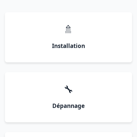
🚿
Installation
🔧
Dépannage