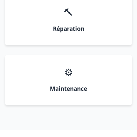
🔨
Réparation
⚙️
Maintenance