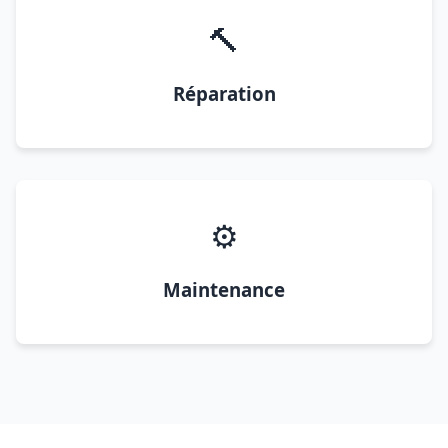
🔨
Réparation
⚙️
Maintenance