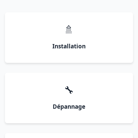
🚿
Installation
🔧
Dépannage